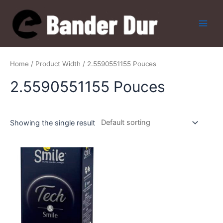
Skip
to
content
Main
Men
Home
/ Product Width / 2.5590551155 Pouces
2.5590551155 Pouces
Showing the single result