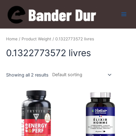
Skip
to
content
Main
Men
Home
/ Product Weight / 0.1322773572 livres
0.1322773572 livres
Showing all 2 results