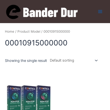
Skip
to
content
Main
Men
Home
/ Product Model / 00010915000000
00010915000000
Showing the single result