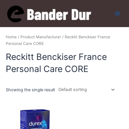
Skip
to
content
Main
Men
Home
/ Product Manufacturer / Reckitt Benckiser France
Personal Care CORE
Reckitt Benckiser France
Personal Care CORE
Showing the single result