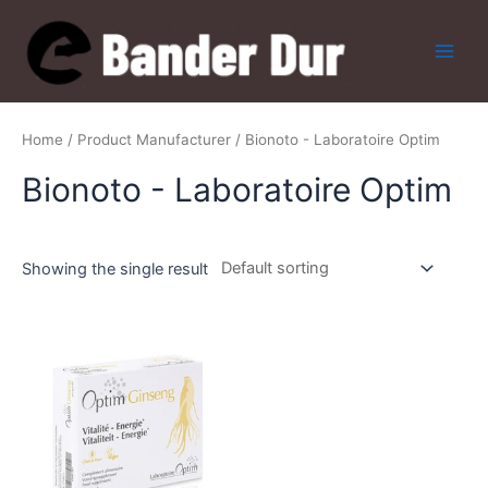
Skip
to
content
Main
Men
Home
/ Product Manufacturer / Bionoto - Laboratoire Optim
Bionoto - Laboratoire Optim
Showing the single result