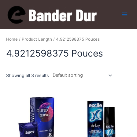
Skip
to
content
Main
Men
Home
/ Product Length / 4.9212598375 Pouces
4.9212598375 Pouces
Showing all 3 results