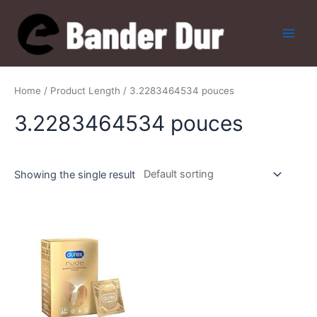
Skip
to
content
Main
Men
Home
/ Product Length / 3.2283464534 pouces
3.2283464534 pouces
Showing the single result