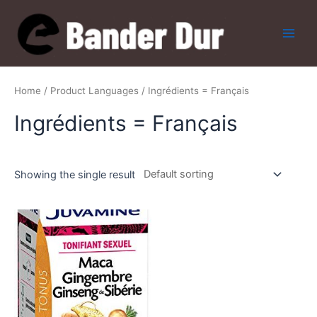
Skip
to
content
Main
Men
Home
/ Product Languages / Ingrédients = Français
Ingrédients = Français
Showing the single result