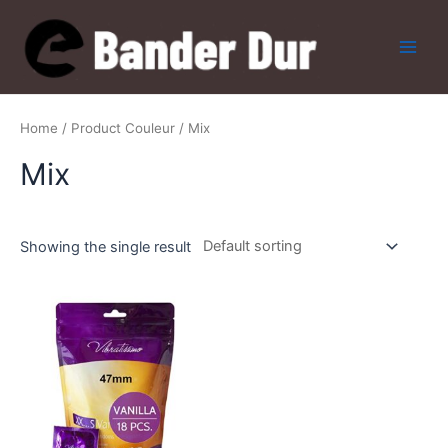
Skip
to
content
Main
Men
Home
/ Product Couleur / Mix
Mix
Showing the single result