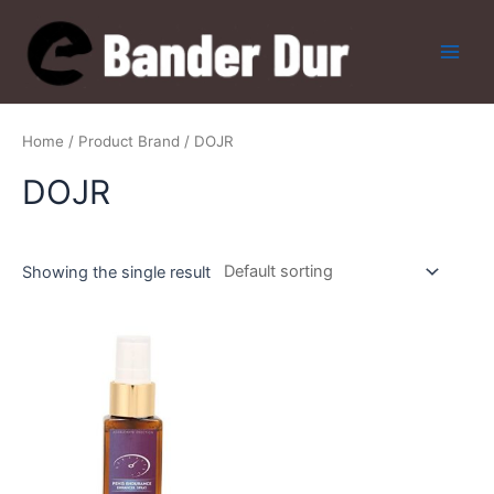
Skip
to
content
Main
Men
Home
/ Product Brand / DOJR
DOJR
Showing the single result